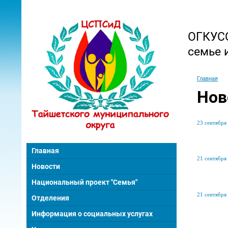
ОГКУСО
семье 
Главная
Нов
23 сентября 
Главная
21 сентября 
Новости
Национальный проект "Семья"
21 сентября 
Отделения
Информация о социальных услугах