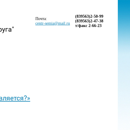
(839563)2-50-99
Почта:
(839563)2-47-38
centr-semia@mail.ru
т/факс 2-66-23
руга"
вляется?»