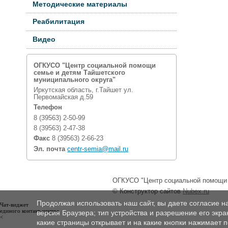
Методические материалы
Реабилитация
Видео
ОГКУСО "Центр социальной помощи
семье и детям Тайшетского
муниципального округа"
Иркутская область, г.Тайшет ул.
Первомайская д.59
Телефон
8 (39563) 2-50-99
8 (39563) 2-47-38
Факс
8 (39563) 2-66-23
Эл. почта
centr-semia@mail.ru
ОГКУСО "Центр социальной помощи с
© Конструктор сайтов
Nubex.ru
Продолжая использовать наш сайт, вы даете согласие н
Чат-виджет
единого контакт-центра
версия Браузера; тип устройства и разрешение его экран
<
какие страницы открывает и на какие кнопки нажимает 