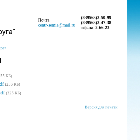
(839563)2-50-99
Почта:
(839563)2-47-38
centr-semia@mail.ru
т/факс 2-66-23
руга"
ков»
и
255 КБ)
df
(256 КБ)
df
(325 КБ)
Версия для печати