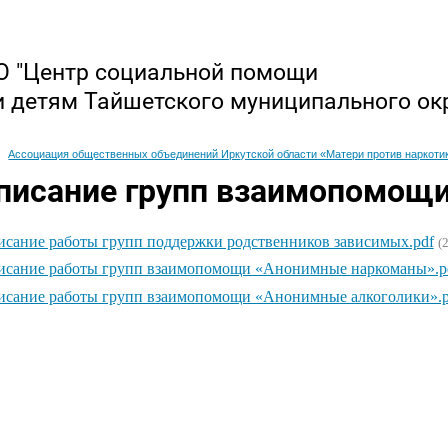
 "Центр социальной помощи
и детям Тайшетского муниципального ок
Ассоциация общественных объединений Иркутской области «Матери против наркоти
писание групп взаимопомощ
исание работы групп поддержки родственников зависимых.pdf
(
исание работы групп взаимопомощи «Анонимные наркоманы».p
исание работы групп взаимопомощи «Анонимные алкоголики».p