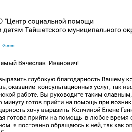
 "Центр социальной помощи
и детям Тайшетского муниципального ок
Отзывы
емый Вячеслав Иванович!
выразить глубокую благодарность Вашему ко
ь, оказание консультационных услуг, так н
нской работе. Вы руководите таким славным
 минуту готов прийти на помощь при возни
дарность хочу выразить Колчиной Елене Генн
ая готова прийти на помощь в любое время с
ном я постоянно обращаюсь к ней, так как о