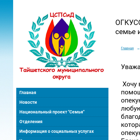
ОГКУСО
семье 
Главная
→
Уважа
Хочу 
помощ
Главная
опеку
Новости
любую
Национальный проект "Семья"
благо
Отделения
котор
Информация о социальных услугах
опеку