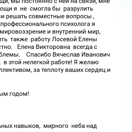
щи, мы постоянно с ней на связи, мне
омощи я не смогла бы разрулить
ми решать совместные вопросы ,
о профессионального психолога я
мировоззрение и внутренний мир,
ить также работу Лосевой Елены
тно. Елена Викторовна всегда с
блемы. Спасибо Вячеслав Иванович
в этой нелегкой работе! Я желаю
лективом, за теплоту ваших сердец и
ым годом!
ьных навыков, мирного неба над