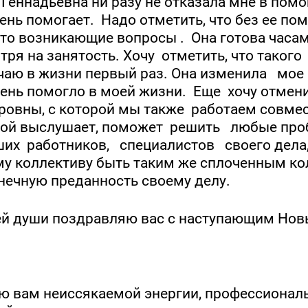
 Геннадьевна ни разу не отказала мне в помо
чень помогает. Надо отметить, что без ее п
 то возникающие вопросы . Она готова часа
тря на занятость. Хочу отметить, что таког
чаю в жизни первый раз. Она изменила мое 
чень помогло в моей жизни. Еще хочу отмен
ровны, с которой мы также работаем совмес
ой выслушает, поможет решить любые про
ших работников, специалистов своего дела, 
у коллективу быть таким же сплоченным кол
нечную преданность своему делу.
ей души поздравляю вас с наступающим Нов
 вам неиссякаемой энергии, профессионал