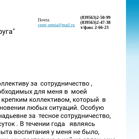
(839563)2-50-99
Почта:
(839563)2-47-38
centr-semia@mail.ru
т/факс 2-66-23
руга"
ллективу за сотрудничество ,
еобходимых для меня в моей
, крепким коллективом, который в
кновении любых ситуаций. Особую
адьевне за тесное сотрудничество,
уток . В течении года являясь
пыта воспитания у меня не было,