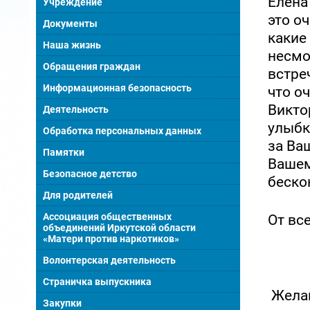
Елена
Учреждение
это о
Документы
какие
Наша жизнь
несмо
Обращения граждан
встре
Информационная безопасность
что о
Викто
Деятельность
улыбк
Обработка персональных данных
за Ва
Памятки
Вашем
Безопасное детство
беско
Для родителей
Ассоциация общественных
От вс
объединений Иркутской области
«Матери против наркотиков»
Волонтерская деятельность
Страничка выпускника
Желаю
Закупки