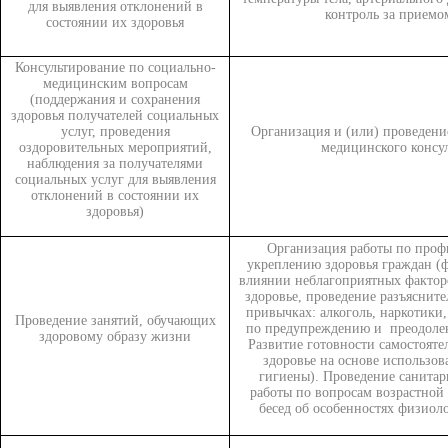
для выявления отклонений в
контроль за приемо
состоянии их здоровья
Консультирование по социально-
медицинским вопросам
(поддержания и сохранения
здоровья получателей социальных
услуг, проведения
Организация и (или) проведен
оздоровительных мероприятий,
медицинского консу
наблюдения за получателями
социальных услуг для выявления
отклонений в состоянии их
здоровья)
Организация работы по проф
укреплению здоровья граждан (
влиянии неблагоприятных фактор
здоровье, проведение разъяснит
привычках: алкоголь, наркотики
Проведение занятий, обучающих
по предупреждению и преодоле
здоровому образу жизни
Развитие готовности самостояте
здоровье на основе использо
гигиены). Проведение санитар
работы по вопросам возрастной
бесед об особенностях физиол