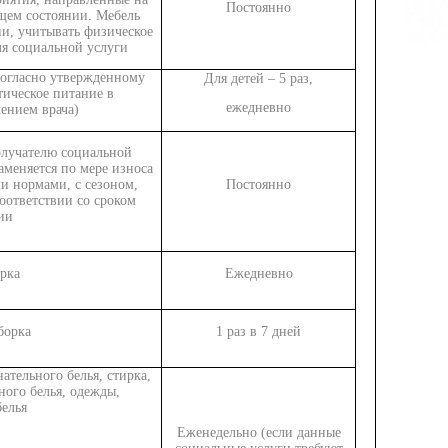
Постоянно
щем состоянии. Мебель
и, учитывать физическое
ля социальной услуги
огласно утвержденному
Для детей – 5 раз,
ическое питание в
ежедневно
чением врача)
олучателю социальной
аменяется по мере износа
и нормами, с сезоном,
Постоянно
соответствии со сроком
ии
рка
Ежедневно
борка
1 раз в 7 дней
ательного белья, стирка,
ного белья, одежды,
белья
Еженедельно (если данные