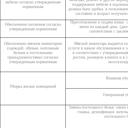
мебели согласно утвержденным
поддержание мебели в надлежа
нормативам
должна быть удобна в пользовани
состояние и возраст получате
Приготовление и подача пищи с
Обеспечение питанием согласно
меню на каждый день (диет
утвержденным нормативам
соответствии с заклю
Обеспечение мягким инвентарем
Мягкий инвентарь выдается п
(одеждой, обувью, нательным
услуги в начале обслуживания и з
бельем и постельными
в соответствии с утвержденным
принадлежностями) согласно
ростом, размером клиента и в 
утвержденным нормативам
эксплуатац
Влажная убо
Уборка жилых помещений
Генеральная у
Замена постельного белья, смена н
глажка, дезинфекция натель
постельного 