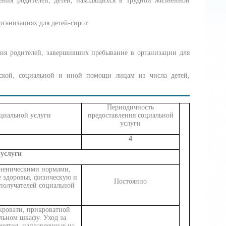
ения родителей, детей, находящихся в трудной жизненной
рганизациях для детей-сирот
ния родителей, завершивших пребывание в организации для
ческой, социальной и иной помощи лицам из числа детей,
Периодичность
циальной услуги
предоставления социальной
услуги
4
услуги
гиеническими нормами,
е здоровья, физическую и
Постоянно
получателей социальной
кровати, прикроватной
ельном шкафу. Уход за
риятия, направленные на