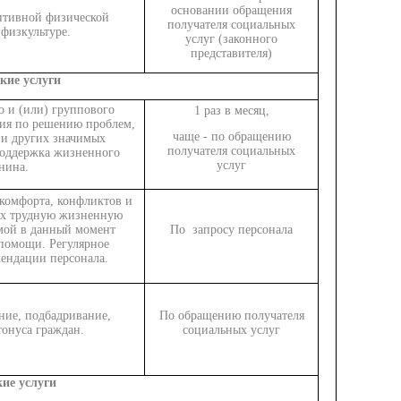
основании обращения
птивной физической
получателя социальных
 физкультуре.
услуг (законного
представителя)
кие услуги
 и (или) группового
1 раз в месяц,
ния по решению проблем,
чаще - по обращению
и других значимых
получателя социальных
поддержка жизненного
услуг
нина.
комфорта, конфликтов и
их трудную жизненную
мой в данный момент
По запросу персонала
помощи. Регулярное
ендации персонала.
ние, подбадривание,
По обращению получателя
онуса граждан.
социальных услуг
ие услуги