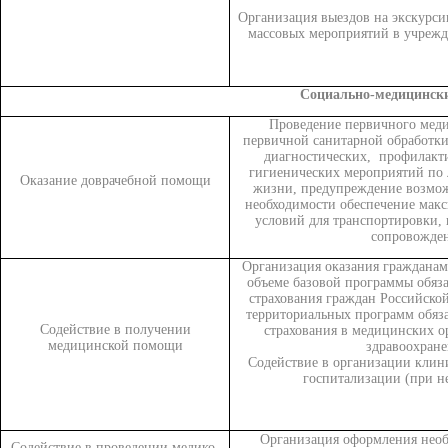
Организация выездов на экскурси
массовых мероприятий в учрежд
Социально-медицински
Проведение первичного меди
первичной санитарной обработки
диагностических, профилакти
гигиенических мероприятий по 
Оказание доврачебной помощи
жизни, предупреждение возмо
необходимости обеспечение мак
условий для транспортировки,
сопровожден
Организация оказания граждана
объеме базовой программы обяз
страхования граждан Российско
территориальных программ обяз
Содействие в получении
страхования в медицинских о
медицинской помощи
здравоохране
Содействие в организации клин
госпитализации (при н
Организация оформления необ
Содействие в проведении медико-