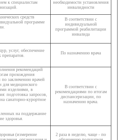
ием к специалистам
необходимости установления
низаций.
инвалидности
хнических средств
В соответствии с
ивидуальной программе
индивидуальной
ии.
программой реабилитации
инвалида
ур, услуг, обеспечение
По назначению врача
 препаратов.
олнения рекомендаций
тогам прохождения
и по заключению врачей
и для медицинского
В соответствии с
ми изделиями, в
рекомендациями по итогам
ия: подготовка запросов,
диспансеризации, по
 на санаторно-курортное
назначению врача.
вленных на поддержание
ие здоровья.
доровья (измерение
2 раза в неделю, чаще - по
 давления, организация и
обращению получателя