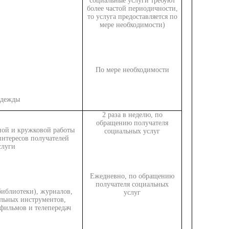
социальные услуги требуют
более частой периодичности,
то услуга предоставляется по
мере необходимости)
По мере необходимости
одежды
2 раза в неделю, по
обращению получателя
ной и кружковой работы
социальных услуг
интересов получателей
слуги
Ежедневно, по обращению
получателя социальных
библиотеки), журналов,
услуг
альных инструментов,
фильмов и телепередач