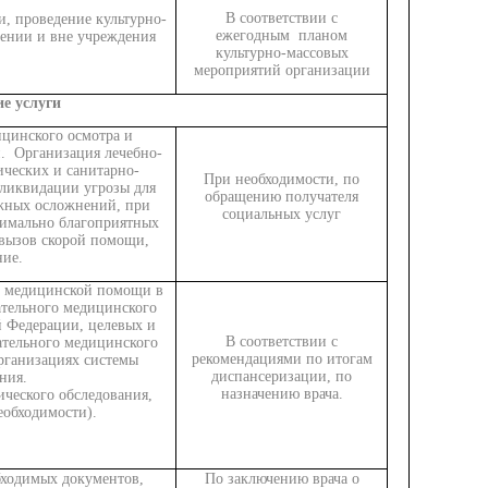
В соответствии с
и, проведение культурно-
ежегодным планом
ении и вне учреждения
культурно-массовых
мероприятий организации
е услуги
цинского осмотра и
. Организация лечебно-
ческих и санитарно-
При необходимости, по
ликвидации угрозы для
обращению получателя
жных осложнений, при
социальных услуг
симально благоприятных
 вызов скорой помощи,
ие.
м медицинской помощи в
ательного медицинского
й Федерации, целевых и
В соответствии с
ательного медицинского
рекомендациями по итогам
рганизациях системы
диспансеризации, по
ния.
назначению врача.
ического обследования,
еобходимости).
ходимых документов,
По заключению врача о