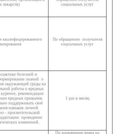
м лекарств)
социальных услуг
ие квалифицированного
По обращению получателя
льтирования
социальных услуг
илактике болезней и
формирование знаний о
ов окружающей среды на
ельной работы о вредных
, курение, рекомендации
нию вредных привычек.
1 раз в месяц
льно поддерживать своё
вания навыков личной
но - просветительской
 адаптации: проведение
огических изменений.
По назначению врача на