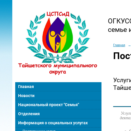
ОГКУСО
семье 
Главная
→
Пос
Услуг
Главная
Тайше
Новости
Национальный проект "Семья"
Услуг
Отделения
деяте
Информация о социальных услугах