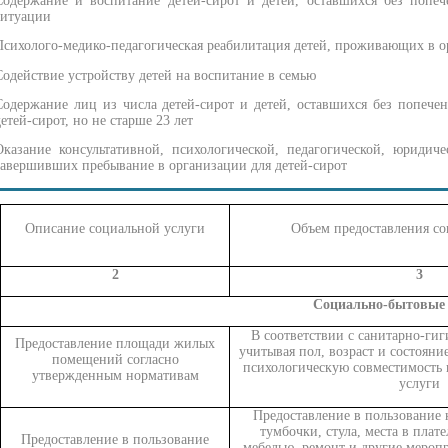
Содержание и воспитание детей-сирот и детей, оставшихся без попеч
ситуации
Психолого-медико-педагогическая реабилитация детей, проживающих в о
Содействие устройству детей на воспитание в семью
Содержание лиц из числа детей-сирот и детей, оставшихся без попече
детей-сирот, но не старше 23 лет
Оказание консультативной, психологической, педагогической, юриди
завершивших пребывание в организации для детей-сирот
Описание социальной услуги
Объем предоставления со
2
3
Социально-бытовые 
В соответствии с санитарно-ги
Предоставление площади жилых
учитывая пол, возраст и состояни
помещений согласно
психологическую совместимость 
утвержденным нормативам
услуги
Предоставление в пользование 
тумбочки, стула, места в плат
Предоставление в пользование
мебелью, ремонт и другие мероп