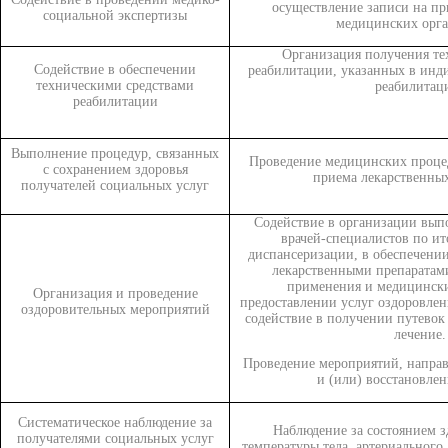
осуществление записи на пр
социальной экспертизы
медицинских орга
Организация получения те
Содействие в обеспечении
реабилитации, указанных в инд
техническими средствами
реабилитац
реабилитации
Выполнение процедур, связанных
Проведение медицинских процед
с сохранением здоровья
приема лекарственных
получателей социальных услуг
Содействие в организации вып
врачей-специалистов по и
диспансеризации, в обеспечени
лекарственными препаратам
применения и медицински
Организация и проведение
предоставлении услуг оздоровлен
оздоровительных мероприятий
содействие в получении путевок
лечение.
Проведение мероприятий, напра
и (или) восстановлен
Систематическое наблюдение за
Наблюдение за состоянием з
получателями социальных услуг
температуры тела, артериального