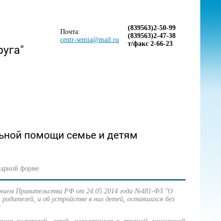
(839563)2-50-99
Почта:
(839563)2-47-38
centr-semia@mail.ru
т/факс 2-66-23
руга"
ьной помощи семье и детям
нарной форме
ением Правительства РФ от 24.05.2014 года №481-ФЗ "О
 родителей, и об устройстве в них детей, оставшихся без
: