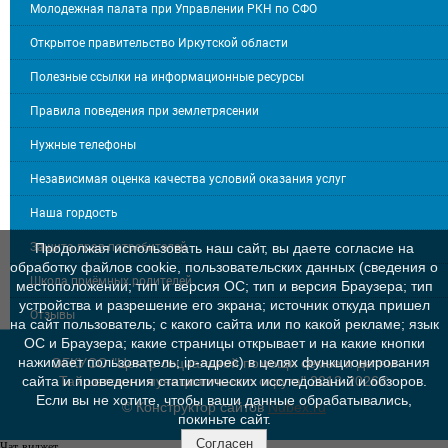
Молодежная палата при Управлении РКН по СФО
Открытое правительство Иркутской области
Полезные ссылки на информационные ресурсы
Правила поведения при землетрясении
Нужные телефоны
Независимая оценка качества условий оказания услуг
Наша гордость
Защита прав потребителей
Продолжая использовать наш сайт, вы даете согласие на
обработку файлов cookie, пользовательских данных (сведения о
Школа приёмных родителей
местоположении; тип и версия ОС; тип и версия Браузера; тип
устройства и разрешение его экрана; источник откуда пришел
Отзывы
на сайт пользователь; с какого сайта или по какой рекламе; язык
ОС и Браузера; какие страницы открывает и на какие кнопки
нажимает пользователь; ip-адрес) в целях функционирования
ОГКУСО "Центр социальной помощи семье и детям
Тайшетского мунициапльного округа" 2013-2026©
сайта и проведения статистических исследований и обзоров.
Если вы не хотите, чтобы ваши данные обрабатывались,
© Конструктор сайтов
Nubex.ru
покиньте сайт.
Согласен
Чат-виджет