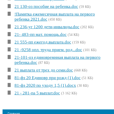
21 130-оз пособие на ребенка.doc
(59 КБ)
!Памятка ежемесячная выплата на первого
ребенка 2021.doc
(450 КБ)
21 236-уг 1200 дети-инвалиды.doc
(202 КБ)
21- 483-пп мат. помощь.doc
(54 КБ)
21 555-пп ежегод.выплата.doc
(159 КБ)
21 -9258 опл. труда прием. род...doc
(101 КБ)
21-101-оз единовремнная выплата на первого
ребенка.doc
(87 КБ)
21 выплата от трех до семи.doc
(668 КБ)
81-фз 20 Единовр при рожд (1).doc
(51 КБ)
81-фз 2020 по уходу 1,5 (1).docx
(30 КБ)
21 - 281-па 5 выплат.doc
(3 162 КБ)
Главная