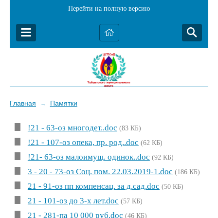
Перейти на полную версию
Главная
Памятки
→
!21 - 63-оз многодет..doc
(83 КБ)
!21 - 107-оз опека, пр. род..doc
(62 КБ)
!21- 63-оз малоимущ. одинок..doc
(92 КБ)
3 - 20 - 73-оз Соц. пом. 22.03.2019-1.doc
(186 КБ)
21 - 91-оз пп компенсац. за д.сад.doc
(50 КБ)
21 - 101-оз до 3-х лет.doc
(57 КБ)
21 - 281-па 10 000 руб.doc
(46 КБ)