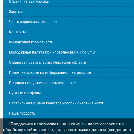
Страничка выпускника
Закупки
Часто задаваемые вопросы
Контакты
Финансовая грамотность
Молодежная палата при Управлении РКН по СФО
Открытое правительство Иркутской области
Полезные ссылки на информационные ресурсы
Правила поведения при землетрясении
Нужные телефоны
Независимая оценка качества условий оказания услуг
Наша гордость
Защита прав потребителей
Продолжая использовать наш сайт, вы даете согласие на
обработку файлов cookie, пользовательских данных (сведения о
Школа приёмных родителей