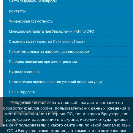
Часто задаваемые вопросы
Контакты
Финансовая грамотность
Молодежная палата при Управлении РКН по СФО
Открытое правительство Иркутской области
Полезные ссылки на информационные ресурсы
Правила поведения при землетрясении
Нужные телефоны
Независимая оценка качества условий оказания услуг
Наша гордость
Защита прав потребителей
Продолжая использовать наш сайт, вы даете согласие на
обработку файлов cookie, пользовательских данных (сведения о
Школа приёмных родителей
местоположении; тип и версия ОС; тип и версия Браузера; тип
устройства и разрешение его экрана; источник откуда пришел
Отзывы
на сайт пользователь; с какого сайта или по какой рекламе; язык
ОС и Браузера; какие страницы открывает и на какие кнопки