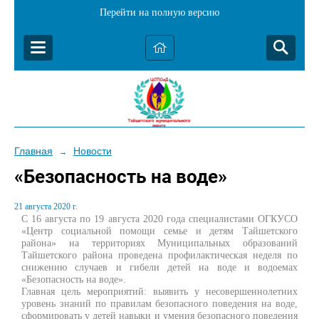
Перейти на полную версию
Главная
Новости
→
«Безопасность на воде»
21 августа 2020 г.
С 16 августа по 19 августа 2020 года специалистами ОГКУСО
«Центр социальной помощи семье и детям Тайшетского
района» на территориях Муниципальных образований
Тайшетского района проведена профилактическая неделя по
снижению случаев и гибели детей на воде и водоемах
«Безопасность на воде».
Главная цель мероприятий: выявить у несовершеннолетних
уровень знаний по правилам безопасного поведения на воде,
сформировать у детей навыки и умения безопасного поведения