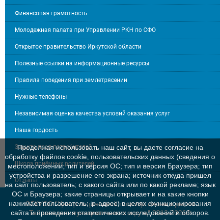
Финансовая грамотность
Молодежная палата при Управлении РКН по СФО
Открытое правительство Иркутской области
Полезные ссылки на информационные ресурсы
Правила поведения при землетрясении
Нужные телефоны
Независимая оценка качества условий оказания услуг
Наша гордость
Защита прав потребителей
Продолжая использовать наш сайт, вы даете согласие на
обработку файлов cookie, пользовательских данных (сведения о
Школа приёмных родителей
местоположении; тип и версия ОС; тип и версия Браузера; тип
устройства и разрешение его экрана; источник откуда пришел
Отзывы
на сайт пользователь; с какого сайта или по какой рекламе; язык
ОС и Браузера; какие страницы открывает и на какие кнопки
нажимает пользователь; ip-адрес) в целях функционирования
ОГКУСО "Центр социальной помощи семье и детям
Тайшетского мунициапльного округа" 2013-2026©
сайта и проведения статистических исследований и обзоров.