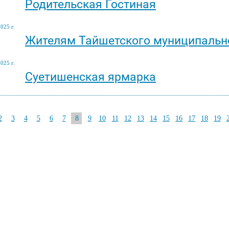
Родительская Гостиная
025 г.
Жителям Тайшетского муниципальн
025 г.
Суетишенская ярмарка
2
3
4
5
6
7
8
9
10
11
12
13
14
15
16
17
18
19