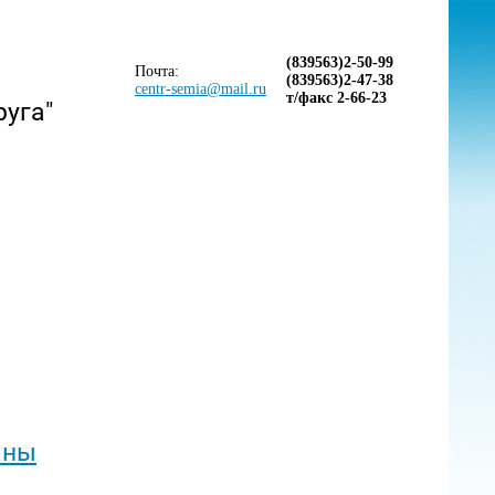
(839563)2-50-99
Почта:
(839563)2-47-38
centr-semia@mail.ru
т/факс 2-66-23
руга"
аны