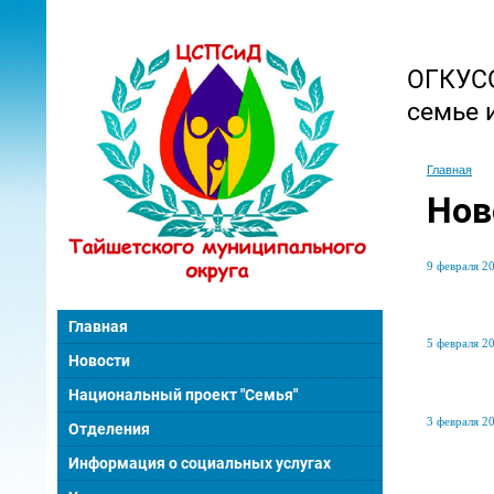
ОГКУСО
семье 
Главная
Нов
9 февраля 20
Главная
5 февраля 20
Новости
Национальный проект "Семья"
3 февраля 20
Отделения
Информация о социальных услугах