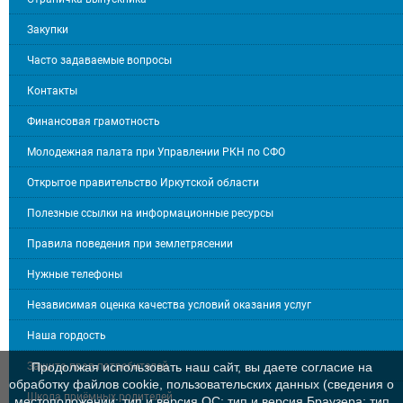
Закупки
Часто задаваемые вопросы
Контакты
Финансовая грамотность
Молодежная палата при Управлении РКН по СФО
Открытое правительство Иркутской области
Полезные ссылки на информационные ресурсы
Правила поведения при землетрясении
Нужные телефоны
Независимая оценка качества условий оказания услуг
Наша гордость
Защита прав потребителей
Продолжая использовать наш сайт, вы даете согласие на
обработку файлов cookie, пользовательских данных (сведения о
Школа приёмных родителей
местоположении; тип и версия ОС; тип и версия Браузера; тип