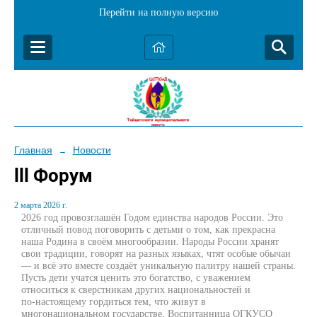
Перейти на полную версию
Главная
Новости
→
lll Форум
2 марта 2026 г.
2026 год провозглашён Годом единства народов России. Это
отличный повод поговорить с детьми о том, как прекрасна
наша Родина в своём многообразии. Народы России хранят
свои традиции, говорят на разных языках, чтят особые обычаи
— и всё это вместе создаёт уникальную палитру нашей страны.
Пусть дети учатся ценить это богатство, с уважением
относиться к сверстникам других национальностей и
по‑настоящему гордиться тем, что живут в
многонациональном государстве. Воспитанница ОГКУСО