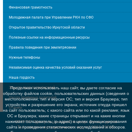
Финансовая грамотность
Молодежная палата при Управлении РКН по СФО
Открытое правительство Иркутской области
Полезные ссылки на информационные ресурсы
Правила поведения при землетрясении
Нужные телефоны
Независимая оценка качества условий оказания услуг
Наша гордость
Защита прав потребителей
Продолжая использовать наш сайт, вы даете согласие на
обработку файлов cookie, пользовательских данных (сведения о
Школа приёмных родителей
местоположении; тип и версия ОС; тип и версия Браузера; тип
устройства и разрешение его экрана; источник откуда пришел
Отзывы
на сайт пользователь; с какого сайта или по какой рекламе; язык
ОС и Браузера; какие страницы открывает и на какие кнопки
нажимает пользователь; ip-адрес) в целях функционирования
ОГКУСО "Центр социальной помощи семье и детям
Тайшетского мунициапльного округа" 2013-2026©
сайта и проведения статистических исследований и обзоров.