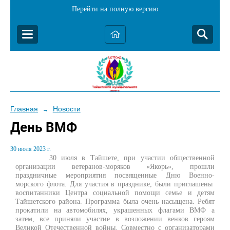
Перейти на полную версию
Главная
Новости
→
День ВМФ
30 июля 2023 г.
30 июля в Тайшете, при участии общественной
организации ветеранов-моряков «Якорь», прошли
праздничные мероприятия посвященные Дню Военно-
морского флота. Для участия в празднике, были приглашены
воспитанники Центра социальной помощи семье и детям
Тайшетского района. Программа была очень насыщена. Ребят
прокатили на автомобилях, украшенных флагами ВМФ а
затем, все приняли участие в возложении венков героям
Великой Отечественной войны. Совместно с организаторами