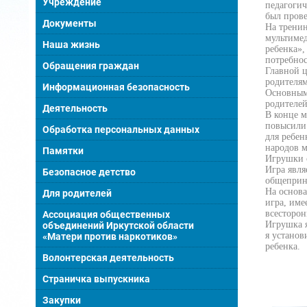
Учреждение
педагоги
был прове
Документы
На тренин
мультимед
Наша жизнь
ребенка»,
потребнос
Обращения граждан
Главной ц
родителям
Информационная безопасность
Основным
родителей
Деятельность
В конце м
повысили 
Обработка персональных данных
для ребен
народов м
Памятки
Игрушки с
Игра явля
Безопасное детство
общеприн
На основа
Для родителей
игра, име
всесторон
Ассоциация общественных
Игрушка я
объединений Иркутской области
я установ
«Матери против наркотиков»
ребенка.
Волонтерская деятельность
Страничка выпускника
Закупки