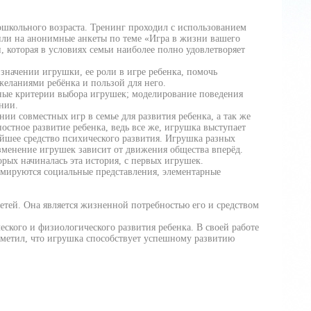
ошкольного возраста. Тренинг проходил с использованием
тили на анонимные анкеты по теме «Игра в жизни вашего
, которая в условиях семьи наиболее полно удовлетворяет
значении игрушки, ее роли в игре ребенка, помочь
желаниями ребёнка и пользой для него.
ные критерии выбора игрушек; моделирование поведения
нии.
ии совместных игр в семье для развития ребенка, а так же
остное развитие ребенка, ведь все же, игрушка выступает
нейшее средство психического развития. Игрушка разных
зменение игрушек зависит от движения общества вперёд.
орых начиналась эта история, с первых игрушек.
рмируются социальные представления, элементарные
детей. Она является жизненной потребностью его и средством
еского и физиологического развития ребенка. В своей работе
заметил, что игрушка способствует успешному развитию