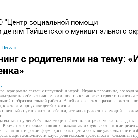
 "Центр социальной помощи
и детям Тайшетского муниципального ок
Новости
нинг с родителями на тему: «
енка»
г.
ва неразрывно связан с игрушкой и игрой. Играя в песочнице, возводя з
имеряют на себе различные роли, постигают многое, строят отношения с
льной и образовательной работы. В ней отражаются и развиваются знани
, к которым приучают детей в жизни.
тественный спутник жизни ребенка, источник радостных эмоций. Поэто
и.
да вызывает у детей бурные эмоции. Именно в игре легче всего следить 
 Кроме того, игровые занятия вызывают активную работы мысли ребенка
е занятий в игровой форме доставляет детям большое удовольствие и и
реализации деятельности клуба родительской грамотности «Семейный кр