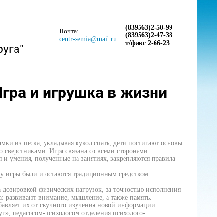
(839563)2-50-99
Почта:
(839563)2-47-38
centr-semia@mail.ru
т/факс 2-66-23
руга"
Игра и игрушка в жизни
амки из песка, укладывая кукол спать, дети постигают основы
о сверстниками. Игра связана со всеми сторонами
я и умения, полученные на занятиях, закрепляются правила
му игры были и остаются традиционным средством
за дозировкой физических нагрузок, за точностью исполнения
: развивают внимание, мышление, а также память.
збавляет их от скучного изучения новой информации.
уг», педагогом-психологом отделения психолого-