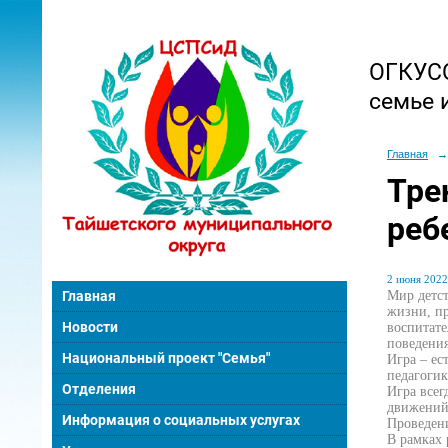
ОГКУСО
семье 
Главная
→
Тре
реб
2 июня 2022 
Мир детст
Главная
жизни, пр
Новости
воспитате
поведения
Национальный проект "Семья"
Игра – ес
педагогик
Отделения
Игра всег
движений.
Информация о социальных услугах
Проведени
В рамках 