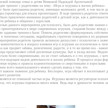
ческой помощи семье и детям Немковой Надеждой Арсентьевой
ден тренинг с родителями на тему: «Игра и игрушка в жизни ребенка».
г были приглашены родители, имеющие маленьких детей, в том числе д
иа (проектора для показа презентации). В ходе тренинга родители отве
 было привлечено внимание родителей к детской игре, как к деятельности
ти ребенка в общении с взрослым.
елью данного мероприятия для психолога, было дать родителям знания о 
 ориентироваться в мире современных игрушек, сохраняя баланс между 
и задачами тренинга были: Помочь родителям сформулировать собствен
 в типичных ситуациях, вырабатывать стратегии поведения в их разреше
ероприятия родители провели активную дискуссию с психологом о значен
компетентность в вопросе влияния игр и игрушек на психическое и личн
ка как предмет забавы, развлечения, радости, и в то же время она - важ
ира представляют собой различные культуры, быт и уклад жизни. Видои
тали более современными, но не стоит забывать и о тех игрушках, с кот
ется ведущим видом деятельности в жизни ребёнка. В процессе игры фо
ятые нормы и правила взаимоотношения со сверстниками и взрослыми.
нии всего вышесказанного можно сделать вывод о том, что
ет важное значение для ребенка. Бесспорно, игра обучает и воспитывает 
него развития.
вляется не отменной частью игры. Игрушка является регулятором психич
ила, что игрушка пережила много веков. Ведь еще в древности человек 