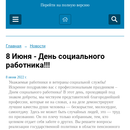
Перейти на полную версию
Главная
Новости
→
8 Июня - День социального
работника!!!
8 июня 2022 г.
Уважаемые работники и ветераны социальной службы!
Искренне поздравляю вас с профессиональным праздником –
Днем социального работника! В этот день, проходящий под
знаком доброты, мы чествуем представителей благороднейшей
профессии, которые не на словах, а на деле демонстрируют
лучшие качества души человека — бескорыстие, милосердие,
самоотдачу. Здесь не может быть случайных людей, это — труд
по призванию. Он по плечу только избранным, тем, кто
целиком отдает себя заботе о других. Вы решаете вопросы
реализации государственной политики в области пенсионного