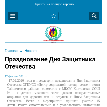
Перейти на полную версию
Главная
Новости
→
Празднование Дня Защитника
Отечества
17 февраля 2021 г.
17.02.2020 года в преддверии празднования Дня Защитника
Отечества ОГКУСО «Центр социальной помощи семье и детям
Тайшетского района», совместно с МКОУ Квитокская СОШ
№1 с детьми младшего звена делали поздравительные
открытки для дорогих пап и дедушек с Днем Защитника
Отечества. Всего в мероприятии приняли участие 15
детей. Ребята самостоятельно и с удовольствием выполнили