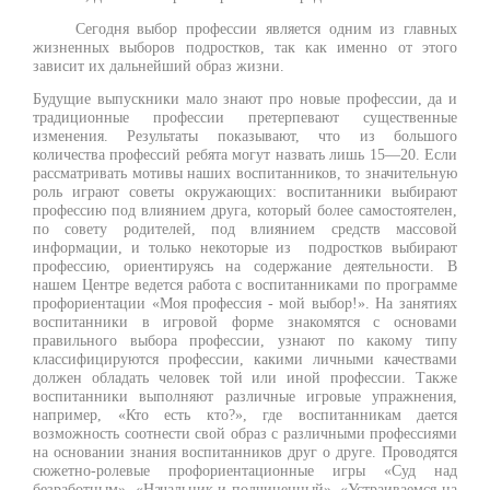
Сегодня выбор профессии является одним из главных
жизненных выборов подростков, так как именно от этого
зависит их дальнейший образ жизни.
Будущие выпускники мало знают про новые профессии, да и
традиционные профессии претерпевают существенные
изменения. Результаты показывают, что из большого
количества профессий ребята могут назвать лишь 15—20. Если
рассматривать мотивы наших воспитанников, то значительную
роль играют советы окружающих: воспитанники выбирают
профессию под влиянием друга, который более самостоятелен,
по совету родителей, под влиянием средств массовой
информации, и только некоторые из подростков выбирают
профессию, ориентируясь на содержание деятельности. В
нашем Центре ведется работа с воспитанниками по программе
профориентации «Моя профессия - мой выбор!». На занятиях
воспитанники в игровой форме знакомятся с основами
правильного выбора профессии, узнают по какому типу
классифицируются профессии, какими личными качествами
должен обладать человек той или иной профессии. Также
воспитанники выполняют различные игровые упражнения,
например, «Кто есть кто?», где воспитанникам дается
возможность соотнести свой образ с различными профессиями
на основании знания воспитанников друг о друге. Проводятся
сюжетно-ролевые профориентационные игры «Суд над
безработным», «Начальник и подчиненный», «Устраиваемся на