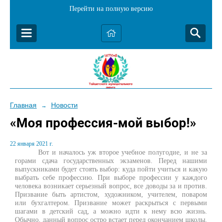
Перейти на полную версию
Главная
Новости
→
«Моя профессия-мой выбор!»
22 января 2021 г.
Вот и началось уж второе учебное полугодие, и не за
горами сдача государственных экзаменов. Перед нашими
выпускниками будет стоять выбор: куда пойти учиться и какую
выбрать себе профессию. При выборе профессии у каждого
человека возникает серьезный вопрос, все доводы за и против.
Призвание быть артистом, художником, учителем, поваром
или бухгалтером. Призвание может раскрыться с первыми
шагами в детский сад, а можно идти к нему всю жизнь.
Обычно, данный вопрос остро встает перед окончанием школы.