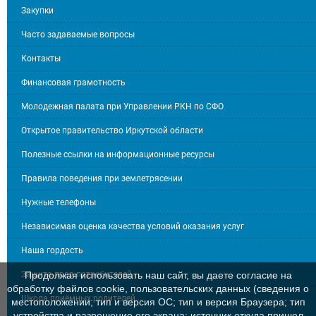
Закупки
Часто задаваемые вопросы
Контакты
Финансовая грамотность
Молодежная палата при Управлении РКН по СФО
Открытое правительство Иркутской области
Полезные ссылки на информационные ресурсы
Правила поведения при землетрясении
Нужные телефоны
Независимая оценка качества условий оказания услуг
Наша гордость
Защита прав потребителей
Продолжая использовать наш сайт, вы даете согласие на
обработку файлов cookie, пользовательских данных (сведения о
Школа приёмных родителей
местоположении; тип и версия ОС; тип и версия Браузера; тип
устройства и разрешение его экрана; источник откуда пришел