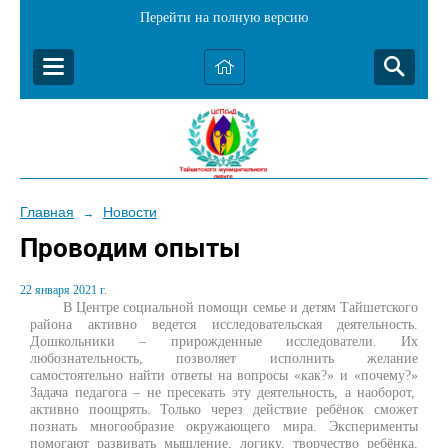
Перейти на полную версию
Главная
Новости
→
Проводим опыты
22 января 2021 г.
В Центре социальной помощи семье и детям Тайшетского
района активно ведется исследовательская деятельность.
Дошкольники – прирожденные исследователи. Их
любознательность, позволяет исполнить желание
самостоятельно найти
ответы на вопросы «как?» и «почему?»
Задача педагога – не пресекать эту деятельность, а наоборот,
активно поощрять
.
Только через действие ребёнок сможет
познать многообразие окружающего мира
. Эксперименты
помогают развивать мышление, логику, творчество ребёнка,