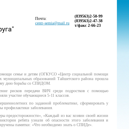
(839563)2-50-99
Почта:
(839563)2-47-38
centr-semia@mail.ru
т/факс 2-66-23
руга"
й помощи семье и детям (ОГКУСО «Центр социальной помощи
иях муниципальных образований Тайшетского района прошла
ному дню борьбы со СПИДОМ.
жение рисков передачи ВИЧ среди подростков с помощью
яли участие обучающиеся 5-11 классов.
ершеннолетних по заданной проблематике, сформировать у
обы профилактики заболевания.
ры предосторожности»,
«Каждый из вас хозяин своей жизни
викторин ребята узнали об опасности этого заболевания и
 вручены памятки:
«Что необходимо знать о СПИДе».