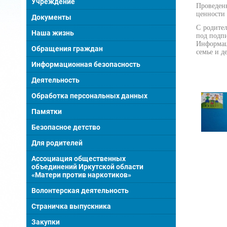
Учреждение
Проведен
ценности 
Документы
С родите
Наша жизнь
под подпи
Информац
Обращения граждан
семье и д
Информационная безопасность
Деятельность
Обработка персональных данных
Памятки
Безопасное детство
Для родителей
Ассоциация общественных
объединений Иркутской области
«Матери против наркотиков»
Волонтерская деятельность
Страничка выпускника
Закупки