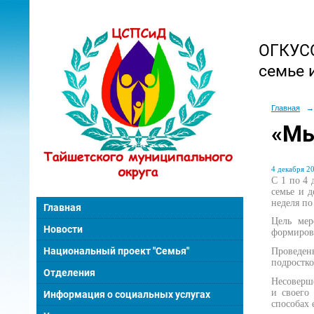
ОГКУСО
семье 
Главная
→
«Мы
4 декабря 20
С 1 по 4
семье и 
неделя п
Главная
Цель мер
Новости
формирова
Национальный проект "Семья"
Проведен
подростко
Отделения
Несоверш
и своего 
Информация о социальных услугах
способах