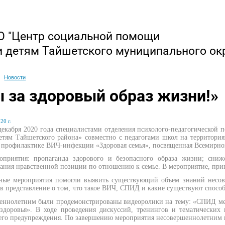
 "Центр социальной помощи
и детям Тайшетского муниципального ок
Новости
 за здоровый образ жизни!»
20 г.
 декабря 2020 года специалистами отделения психолого-педагогическо
детям Тайшетского района» совместно с педагогами школ на территор
о профилактике ВИЧ-инфекции «Здоровая семья», посвященная Всемир
оприятия: пропаганда здорового и безопасного образа жизни; сни
ния нравственной позиции по отношению к семье. В мероприятие, прин
ные мероприятия помогли выявить существующий объем знаний несов
в представление о том, что такое ВИЧ, СПИД и какие существуют спос
еннолетним были продемонстрированы видеоролики на тему: «СПИД ме
здоровья»
. В ходе проведения дискуссий, тренингов и тематических 
 его предупреждения. По завершению мероприятия несовершеннолетним