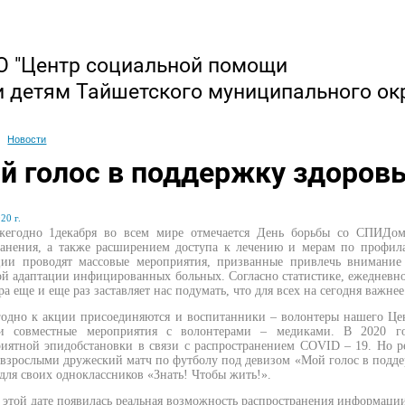
 "Центр социальной помощи
и детям Тайшетского муниципального ок
Новости
й голос в поддержку здоровь
20 г.
о 1декабря во всем мире отмечается День борьбы со СПИДом. Э
ранения, а также расширением доступа к лечению и мерам по профила
ции проводят массовые мероприятия, призванные привлечь внимани
й адаптации инфицированных больных. Согласно статистике, ежедневно в
ра еще и еще раз заставляет нас подумать, что для всех на сегодня важнее
 к акции присоединяются и воспитанники – волонтеры нашего Центр
и совместные мероприятия с волонтерами – медиками. В 2020 го
риятной эпидобстановки в связи с распространением COVID – 19. Но р
 взрослыми дружеский матч по футболу под девизом «Мой голос в подде
для своих одноклассников «Знать! Чтобы жить!».
 этой дате появилась реальная возможность распространения информаци