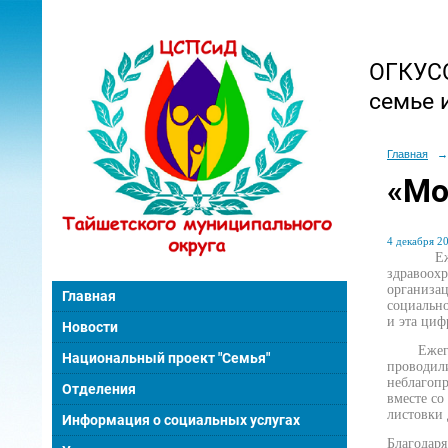
ОГКУСО
семье 
Главная
→
«Мо
4 декабря 20
Ежегодн
здравоох
организа
Главная
социально
и эта циф
Новости
Ежегодно
Национальный проект "Семья"
проводил
неблагоп
Отделения
вместе со
листовки 
Информация о социальных услугах
Благодаря