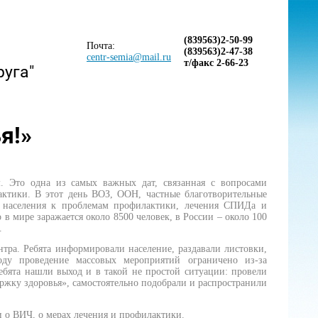
(839563)2-50-99
Почта:
(839563)2-47-38
centr-semia@mail.ru
т/факс 2-66-23
руга"
я!»
то одна из самых важных дат, связанная с вопросами
ктики. В этот день ВОЗ, ООН, частные благотворительные
е населения к проблемам профилактики, лечения СПИДа и
 мире заражается около 8500 человек, в России – около 100
.
а. Ребята информировали население, раздавали листовки,
ду проведение массовых мероприятий ограничено из-за
ебята нашли выход и в такой не простой ситуации: провели
ржку здоровья», самостоятельно подобрали и распространили
и о ВИЧ, о мерах лечения и профилактики.