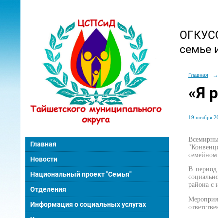
ОГКУСО
семье 
Главная
→
«Я 
19 ноября 20
Всемирны
Главная
"Конвенц
семейном 
Новости
В период
Национальный проект "Семья"
социально
района с 
Отделения
Мероприят
Информация о социальных услугах
ответстве