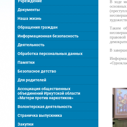
Учреждение
В ходе м
основных
Документы
(преступ
несоверш
Наша жизнь
художеств
Обращения граждан
Таким об
несоверш
Информационная безопасность
правовой
демократи
Деятельность
В заверше
Обработка персональных данных
Информац
Памятки
«Одноклас
Безопасное детство
Для родителей
Ассоциация общественных
объединений Иркутской области
«Матери против наркотиков»
Волонтерская деятельность
Страничка выпускника
Закупки