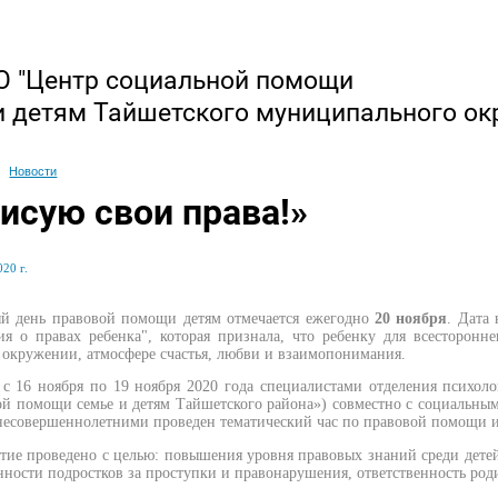
 "Центр социальной помощи
и детям Тайшетского муниципального ок
Новости
рисую свои права!»
20 г.
й день правовой помощи детям отмечается ежегодно
20 ноября
. Дата
ия о правах ребенка", которая признала, что ребенку для всесторонн
окружении, атмосфере счастья, любви и взаимопонимания.
 с 16 ноября по 19 ноября 2020 года специалистами отделения психо
й помощи семье и детям Тайшетского района») совместно с социальным
несовершеннолетними проведен тематический час по правовой помощи и
ие проведено с целью: повышения уровня правовых знаний среди детей
нности подростков за проступки и правонарушения, ответственность род