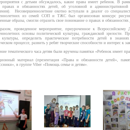
ероприятия с детьми обсуждалось, какие права имеет ребенок.
В рамк
 правах и обязанностях детей, об уголовной и административной 
ления).
Несовершеннолетние охотно вступали в диалог со специали
еннолетних из семей СОП и ТЖС был организован конкурс рисунко
енные образы, смогли отразить свое понимание о правах и обязанностях 
разом, проведенное мероприятие, приуроченное к Всероссийскому
еннолетних основы политической культуры, гражданской зрелости. Пр
 культуры, определить практические потребности детей в знания
ческом процессе, развить у ребят творческие способности и интерес к за
ние тематического часа детям были вручены памятки «Ребенок имеет пра
ионный материал (презентация «Права и обязанности детей», памя
сники», в группе Viber «Помощь семье и детям».