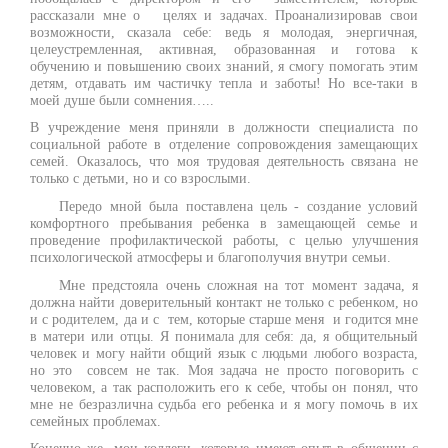
рассказали мне о целях и задачах. Проанализировав свои
возможности, сказала себе: ведь я молодая, энергичная,
целеустремленная, активная, образованная и готова к
обучению и повышению своих знаний, я смогу помогать этим
детям, отдавать им частичку тепла и заботы! Но все-таки в
моей душе были сомнения…..
В учреждение меня приняли в должности специалиста по
социальной работе в отделение сопровождения замещающих
семей. Оказалось, что моя трудовая деятельность связана не
только с детьми, но и со взрослыми.
Передо мной была поставлена цель - создание условий
комфортного пребывания ребенка в замещающей семье и
проведение профилактической работы, с целью улучшения
психологической атмосферы и благополучия внутри семьи.
Мне предстояла очень сложная на тот момент задача, я
должна найти доверительный контакт не только с ребенком, но
и с родителем, да и с тем, которые старше меня и годится мне
в матери или отцы. Я понимала для себя: да, я общительный
человек и могу найти общий язык с людьми любого возраста,
но это совсем не так. Моя задача не просто поговорить с
человеком, а так расположить его к себе, чтобы он понял, что
мне не безразлична судьба его ребенка и я могу помочь в их
семейных проблемах.