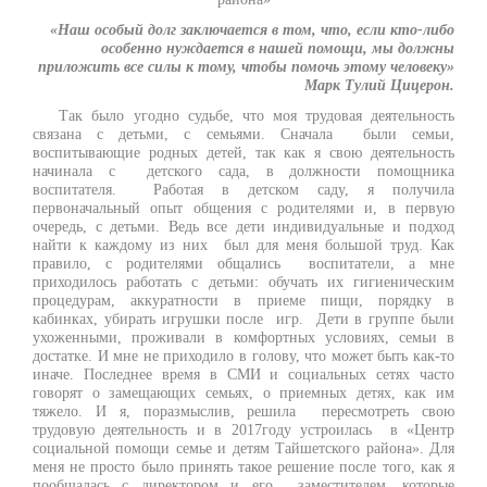
«Наш особый долг заключается в том, что, если кто-либо
особенно нуждается в нашей помощи, мы должны
приложить все силы к тому, чтобы помочь этому человеку»
Марк Тулий Цицерон.
Так было угодно судьбе, что моя трудовая деятельность
связана с детьми, с семьями. Сначала были семьи,
воспитывающие родных детей, так как я свою деятельность
начинала с детского сада, в должности помощника
воспитателя. Работая в детском саду, я получила
первоначальный опыт общения с родителями и, в первую
очередь, с детьми. Ведь все дети индивидуальные и подход
найти к каждому из них был для меня большой труд. Как
правило, с родителями общались воспитатели, а мне
приходилось работать с детьми: обучать их гигиеническим
процедурам, аккуратности в приеме пищи, порядку в
кабинках, убирать игрушки после игр. Дети в группе были
ухоженными, проживали в комфортных условиях, семьи в
достатке. И мне не приходило в голову, что может быть как-то
иначе. Последнее время в СМИ и социальных сетях часто
говорят о замещающих семьях, о приемных детях, как им
тяжело. И я, поразмыслив, решила пересмотреть свою
трудовую деятельность и в 2017году устроилась в «Центр
социальной помощи семье и детям Тайшетского района». Для
меня не просто было принять такое решение после того, как я
пообщалась с директором и его заместителем, которые