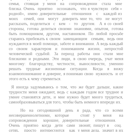
семья, стоящая у меня на сопровождении стала мне
близка. Очень приятно осознавать, что я чувствую себя «
родной», имею доверительные отношения с каждой из
моих семей, они могут доверить мне то, что не могут
рассказать, поделиться с кем - то другим. А я со своей
стороны, готова делиться своими знаниями, опытом, готова
быть помощником, другом, наставником. По любой просьбе
стараюсь прибежать к своим замещающим семьям, ведь они
нуждаются в моей помощи, заботе и внимании. А ведь каждый
со своим характером и пониманием жизни, непростой
человеческой судьбой. За период работы они стали мне
близкими и родными. Эти люди, в свою очередь, учат меня
многому: благородству, честности, выносливости, умению
решать трудные жизненные ситуации. Когда я вижу
взаимопонимание и доверие, я понимаю свою нужность и от
этого есть к чему стремиться.
Я иногда задумываюсь о том, что же будет дальше, какие
трудности меня ожидают, ведь с каждым годом все труднее и
умнее становятся дети, и мне нужно будет много трудиться,
самообразовываться для того, чтобы быть немного впереди их.
Но на сегодняшний день я рада, что со всеми
несовершеннолетними, которые стоят у меня на
сопровождении хорошие, доверительные отношения.
Очень приятно когда дети сами звонят, пишут в соц.
сетях, просто интересуются как у меня дела, значит в их