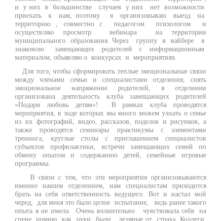
и у них в большинстве случаев у них нет возможности
приехать к нам, поэтому я организовываю выезд на
территорию , совместно с педагогом психологом и
осуществляю просмотр вебинара на территории
муниципального образования. Через группу в вайбере я
знакомлю замещающих родителей с информационным
материалом, объявляю о конкурсах и мероприятиях.
Для того, чтобы сформировать теплые эмоциональные связи
между членами семьи и специалистами отделения, снять
эмоциональное напряжение родителей, в отделении
организована деятельность клуба замещающих родителей
«Подари любовь детям»! В рамках клуба проводятся
мероприятия, в ходе которых мы много можем узнать о семье
из их фотографий, видео, рассказов, поделок и рисунков, а
также проводятся семинары практикумы с элементами
тренинга, круглые столы с приглашением специалистов
субъектов профилактики, встречи замещающих семей по
обмену опытом и содержанию детей, семейные игровые
программы.
В связи с тем, что эти мероприятия организовываются
именно нашим отделением, нам специалистам приходится
брать на себя ответственность ведущего. Вот и настал мой
черед, для меня это было целое испытание, ведь ранее такого
опыта я не имела. Очень волнительно чувствовала себя на
сцене, помню как руки были ледяные от страха. Коллеги