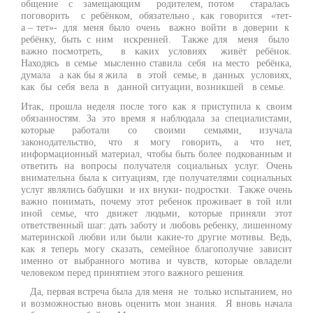
общение с замещающим родителем, потом старалась
поговорить с ребёнком, обязательно , как говорится «тет-
а – тет»- для меня было очень важно войти в доверии к
ребёнку, быть с ним искренней. Также для меня было
важно посмотреть, в каких условиях живёт ребёнок.
Находясь в семье мысленно ставила себя на место ребёнка,
думала а как бы я жила в этой семье, в данных условиях,
как бы себя вела в данной ситуации, возникшей в семье.
Итак, прошла неделя после того как я приступила к своим
обязанностям. За это время я наблюдала за специалистами,
которые работали со своими семьями, изучала
законодательство, что я могу говорить, а что нет,
информационный материал, чтобы быть более подкованным и
ответить на вопросы получателя социальных услуг. Очень
внимательна была к ситуациям, где получателями социальных
услуг являлись бабушки и их внуки- подростки. Также очень
важно понимать, почему этот ребенок проживает в той или
иной семье, что движет людьми, которые приняли этот
ответственный шаг: дать заботу и любовь ребенку, лишенному
материнской любви или были какие-то другие мотивы. Ведь,
как я теперь могу сказать, семейное благополучие зависит
именно от выбранного мотива и чувств, которые овладели
человеком перед принятием этого важного решения.
Да, первая встреча была для меня не только испытанием, но
и возможностью вновь оценить мои знания. Я вновь начала