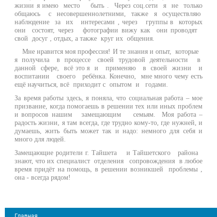
жизни я имею место быть . Через соц.сети я не только
общаюсь с несовершеннолетними, также я осуществляю
наблюдение за их интересами , через группы в которых
они состоят, через фотографии вижу как они проводят
свой досуг , отдых, а также круг их общения.
Мне нравится моя профессия! И те знания и опыт, которые
я получила в процессе своей трудовой деятельности в
данной сфере, всё это я и применяю в своей жизни и
воспитании своего ребёнка. Конечно, мне много чему есть
ещё научиться, всё приходит с опытом и годами.
За время работы здесь, я поняла, что социальная работа – мое
призвание, когда помогаешь в решении тех или иных проблем
и вопросов нашим замещающим семьям. Моя работа –
радость жизни, я там всегда, где трудно кому-то, где нужней, и
думаешь, жить быть может так и надо: немного для себя и
много для людей.
Замещающие родители г. Тайшета и Тайшетского района
знают, что их специалист отделения сопровождения в любое
время придёт на помощь, в решении возникшей проблемы ,
она - всегда рядом!
Главная