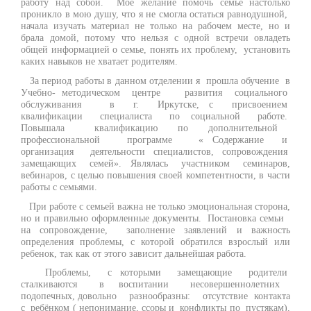
работу над собой. Мое желание помочь семье настолько
проникло в мою душу, что я не смогла остаться равнодушной,
начала изучать материал не только на рабочем месте, но и
брала домой, потому что нельзя с одной встречи овладеть
общей информацией о семье, понять их проблему, установить
каких навыков не хватает родителям.
За период работы в данном отделении я прошла обучение в
Учебно- методическом центре развития социального
обслуживания в г. Иркутске, с присвоением
квалификации специалиста по социальной работе.
Повышала квалификацию по дополнительной
профессиональной программе « Содержание и
организация деятельности специалистов, сопровождения
замещающих семей». Являлась участником семинаров,
вебинаров, с целью повышения своей компетентности, в части
работы с семьями.
При работе с семьей важна не только эмоциональная сторона,
но и правильно оформленные документы. Постановка семьи
на сопровождение, заполнение заявлений и важность
определения проблемы, с которой обратился взрослый или
ребенок, так как от этого зависит дальнейшая работа.
Проблемы, с которыми замещающие родители
сталкиваются в воспитании несовершеннолетних
подопечных, довольно разнообразны: отсутствие контакта
с ребёнком ( непонимание, ссоры и конфликты по пустякам),