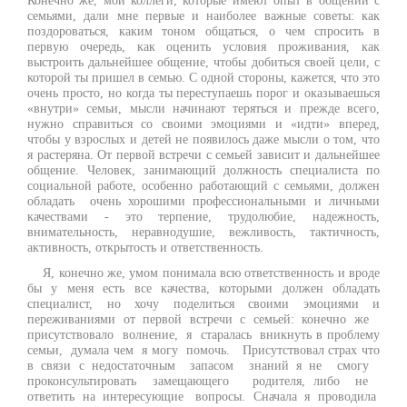
Конечно же, мои коллеги, которые имеют опыт в общении с
семьями, дали мне первые и наиболее важные советы: как
поздороваться, каким тоном общаться, о чем спросить в
первую очередь, как оценить условия проживания, как
выстроить дальнейшее общение, чтобы добиться своей цели, с
которой ты пришел в семью. С одной стороны, кажется, что это
очень просто, но когда ты переступаешь порог и оказываешься
«внутри» семьи, мысли начинают теряться и прежде всего,
нужно справиться со своими эмоциями и «идти» вперед,
чтобы у взрослых и детей не появилось даже мысли о том, что
я растеряна. От первой встречи с семьей зависит и дальнейшее
общение. Человек, занимающий должность специалиста по
социальной работе, особенно работающий с семьями, должен
обладать очень хорошими профессиональными и личными
качествами - это терпение, трудолюбие, надежность,
внимательность, неравнодушие, вежливость, тактичность,
активность, открытость и ответственность.
Я, конечно же, умом понимала всю ответственность и вроде
бы у меня есть все качества, которыми должен обладать
специалист, но хочу поделиться своими эмоциями и
переживаниями от первой встречи с семьей: конечно же
присутствовало волнение, я старалась вникнуть в проблему
семьи, думала чем я могу помочь. Присутствовал страх что
в связи с недостаточным запасом знаний я не смогу
проконсультировать замещающего родителя, либо не
ответить на интересующие вопросы. Сначала я проводила