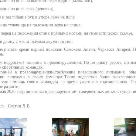
вание из виса на высокой перекладине (мальчики),
вание из виса лежа (девочки),
е и разгибание рук в упоре лежа на полу,
ние туловища из положения лежа на спине,
вперед из положения стоя с прямыми ногами на гимнастической скамье,
в длину с места толчком двумя ногами.
езультаты среди парней показали Самокаев Антон, Черкасов Андрей, П
а.
% подростков склонны к правонарушениям. Но по опыту работы с этими
в спортивных командах.
лонные к правонарушениям,требующие повышенного внимания, обыч
ски лидерами в своих командах.Такие подростки более раскрепоще
нную помощь своим командам во время участия в соревнованиях. По
е развитие.
 мая 2020 года динамика правонарушений, совершенных детьми, сущест
ель Слатин Л.В.