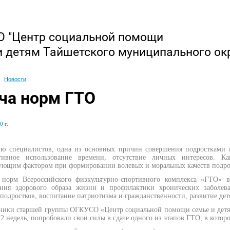
 "Центр социальной помощи
и детям Тайшетского муниципального ок
Новости
ча норм ГТО
0 г.
ю специалистов, одна из основных причин совершения подростками п
тивное использование времени, отсутствие личных интересов. К
ующим фактором при формировании волевых и моральных качеств подро
 норм Всероссийского физкультурно-спортивного комплекса «ГТО» 
ния здорового образа жизни и профилактики хронических заболева
подростков, воспитание патриотизма и гражданственности, развитие дет
ники старшей группы ОГКУСО «Центр социальной помощи семье и детям
 2 недель, попробовали свои силы в сдаче одного из этапов ГТО, в кото