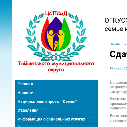
ОГКУСО
семье 
Главная
→
Сда
18 июня 202
По мнени
Главная
непродук
стимулир
Новости
Введение
Национальный проект "Семья"
продвиже
личности 
Отделения
Воспитан
Информация о социальных услугах
в течение