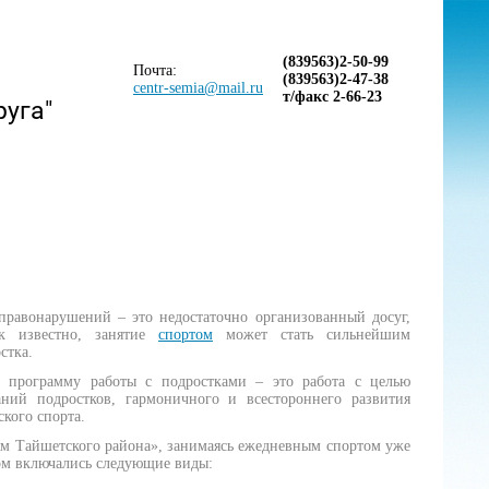
(839563)2-50-99
Почта:
(839563)2-47-38
centr-semia@mail.ru
т/факс 2-66-23
руга"
равонарушений – это недостаточно организованный досуг,
ак известно, занятие
спортом
может стать сильнейшим
стка.
в программу работы с подростками – это работа с целью
ний подростков, гармоничного и всестороннего развития
ского спорта.
 Тайшетского района», занимаясь ежедневным спортом уже
ром включались следующие виды: