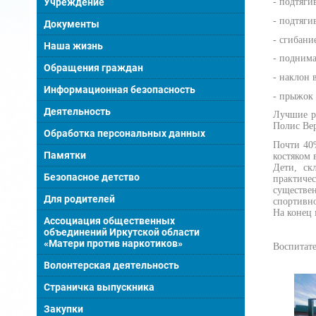
Учреждение
- подтяги
- подтяги
Документы
- сгибани
Наша жизнь
- поднима
Обращения граждан
- наклон 
Информационная безопасность
- прыжок 
Деятельность
Лучшие р
Полис Вер
Обработка персональных данных
Почти 40
Памятки
костяком 
Дети, ск
Безопасное детство
практиче
существе
Для родителей
спортивно
На конец
Ассоциация общественных
объединений Иркутской области
«Матери против наркотиков»
Воспитат
Волонтерская деятельность
Страничка выпускника
Закупки