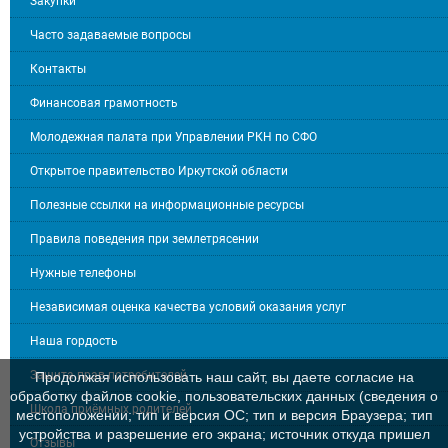
Закупки
Часто задаваемые вопросы
Контакты
Финансовая грамотность
Молодежная палата при Управлении РКН по СФО
Открытое правительство Иркутской области
Полезные ссылки на информационные ресурсы
Правила поведения при землетрясении
Нужные телефоны
Независимая оценка качества условий оказания услуг
Наша гордость
Защита прав потребителей
Продолжая использовать наш сайт, вы даете согласие на
обработку файлов cookie, пользовательских данных (сведения о
Школа приёмных родителей
местоположении; тип и версия ОС; тип и версия Браузера; тип
устройства и разрешение его экрана; источник откуда пришел
Отзывы