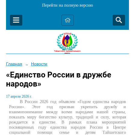
Перейти на полную версию
Главная
Новости
→
«Единство России в дружбе
народов»
17 апреля 2026 г.
В России 2026 год объявлен «Годом единства народов
России». Этот год призван укрепить дружбу и
взаимопонимание между всеми народами нашей страны,
показать миру богатство культур, традиций и силу, которая
рождается в единстве. В рамках плана мероприятий
посвященных году единства народов России в Центре
социальной помощи семье и детям Тайшетского