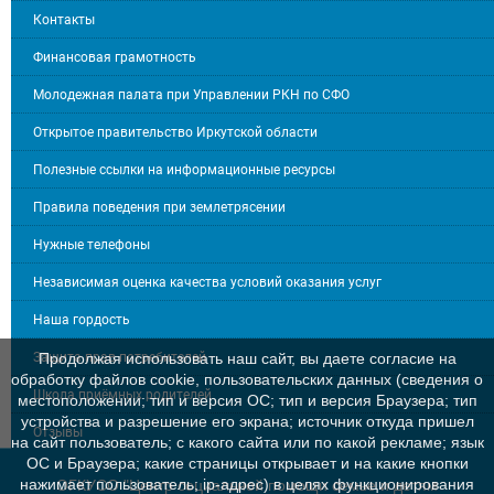
Контакты
Финансовая грамотность
Молодежная палата при Управлении РКН по СФО
Открытое правительство Иркутской области
Полезные ссылки на информационные ресурсы
Правила поведения при землетрясении
Нужные телефоны
Независимая оценка качества условий оказания услуг
Наша гордость
Защита прав потребителей
Продолжая использовать наш сайт, вы даете согласие на
обработку файлов cookie, пользовательских данных (сведения о
Школа приёмных родителей
местоположении; тип и версия ОС; тип и версия Браузера; тип
устройства и разрешение его экрана; источник откуда пришел
Отзывы
на сайт пользователь; с какого сайта или по какой рекламе; язык
ОС и Браузера; какие страницы открывает и на какие кнопки
нажимает пользователь; ip-адрес) в целях функционирования
ОГКУСО "Центр социальной помощи семье и детям