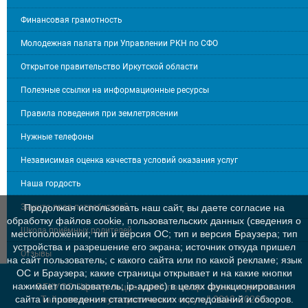
Финансовая грамотность
Молодежная палата при Управлении РКН по СФО
Открытое правительство Иркутской области
Полезные ссылки на информационные ресурсы
Правила поведения при землетрясении
Нужные телефоны
Независимая оценка качества условий оказания услуг
Наша гордость
Защита прав потребителей
Продолжая использовать наш сайт, вы даете согласие на
обработку файлов cookie, пользовательских данных (сведения о
Школа приёмных родителей
местоположении; тип и версия ОС; тип и версия Браузера; тип
устройства и разрешение его экрана; источник откуда пришел
Отзывы
на сайт пользователь; с какого сайта или по какой рекламе; язык
ОС и Браузера; какие страницы открывает и на какие кнопки
нажимает пользователь; ip-адрес) в целях функционирования
ОГКУСО "Центр социальной помощи семье и детям
Тайшетского мунициапльного округа" 2013-2026©
сайта и проведения статистических исследований и обзоров.