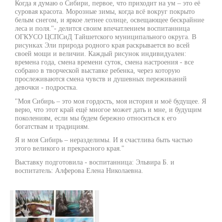
Когда я думаю о Сибири, первое, что приходит на ум – это её
суровая красота. Морозные зимы, когда всё вокруг покрыто
белым снегом, и яркое летнее солнце, освещающее бескрайние
леса и поля."- делится своим впечатлением воспитанница
ОГКУСО ЦСПСиД Тайшетского муниципального округа. В
рисунках Эли природа родного края раскрывается во всей
своей мощи и величии. Каждый рисунок индивидуален:
времена года, смена времени суток, смена настроения - все
собрано в творческой выставке ребенка, через которую
прослеживаются смена чувств и душевных переживаний
девочки - подростка.
"Моя Сибирь – это моя гордость, моя история и моё будущее. Я
верю, что этот край ещё многое может дать и мне, и будущим
поколениям, если мы будем бережно относиться к его
богатствам и традициям.
Я и моя Сибирь – неразделимы. И я счастлива быть частью
этого великого и прекрасного края."
Выставку подготовила - воспитанница: Эльвира Б. и
воспитатель: Алферова Елена Николаевна.