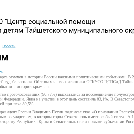
 "Центр социальной помощи
и детям Тайшетского муниципального ок
Новости
ым
6 г.
марта отмечен в истории России важными политическими событиями. В 
ей судьбе региона. Об этом мы - воспитанники ОГКУСО ЦСПСиД Тайшет
обытии в истории крымчан.
во проголосовавших (96,77%) высказались за воссоединение полуостров
й Федерации. Явка на участки в этот день составила 83,1%. В Севастоп
ей при явке 89,5%.
президент России Владимир Путин подписал указ «О признании Республ
ым государством, в котором город Севастополь имеет особый статус. А 
которому Республика Крым и Севастополь стали новыми субъектами Рос