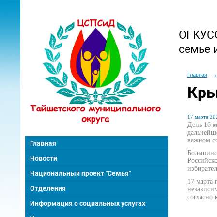
ОГКУСО
семье 
Главная
→
Кр
17 марта 202
День 16 
дальнейш
важном с
Главная
Большинст
Новости
Российско
избирател
Национальный проект "Семья"
17 марта 
Отделения
независим
согласно 
Информация о социальных услугах