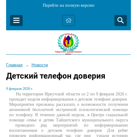
Перейти на полную версию
Главная
Новости
→
Детский телефон доверия
9 февраля 2026 г.
На территории Иркутской области со 2 по 9 февраля 2026 г.
проходит
неделя информирования о детском телефоне доверия.
Мероприятия призваны рассказать о возможности получения
анонимной бесплатной экстренной психологической помощи
по телефону.
В течении данной недели, в Центре социальной
помощи семье и детям Тайшетского муниципального округа
проведено ряд мероприятий по информированию
воспитанников о детском телефоне доверия. Для ребят
проведен информационный час, где они узнали историю