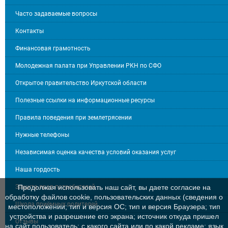
Часто задаваемые вопросы
Контакты
Финансовая грамотность
Молодежная палата при Управлении РКН по СФО
Открытое правительство Иркутской области
Полезные ссылки на информационные ресурсы
Правила поведения при землетрясении
Нужные телефоны
Независимая оценка качества условий оказания услуг
Наша гордость
Защита прав потребителей
Продолжая использовать наш сайт, вы даете согласие на
обработку файлов cookie, пользовательских данных (сведения о
Школа приёмных родителей
местоположении; тип и версия ОС; тип и версия Браузера; тип
устройства и разрешение его экрана; источник откуда пришел
Отзывы
на сайт пользователь; с какого сайта или по какой рекламе; язык