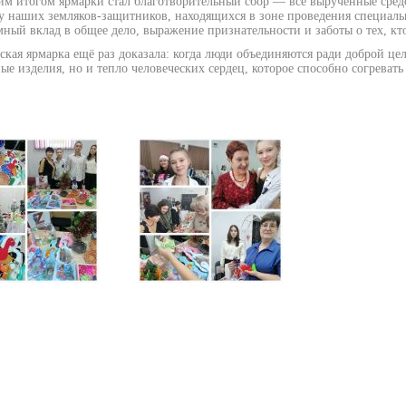
 итогом ярмарки стал благотворительный сбор — все вырученные средс
 наших земляков‑защитников, находящихся в зоне проведения специальн
ный вклад в общее дело, выражение признательности и заботы о тех, кт
кая ярмарка ещё раз доказала: когда люди объединяются ради доброй це
ые изделия, но и тепло человеческих сердец, которое способно согревать