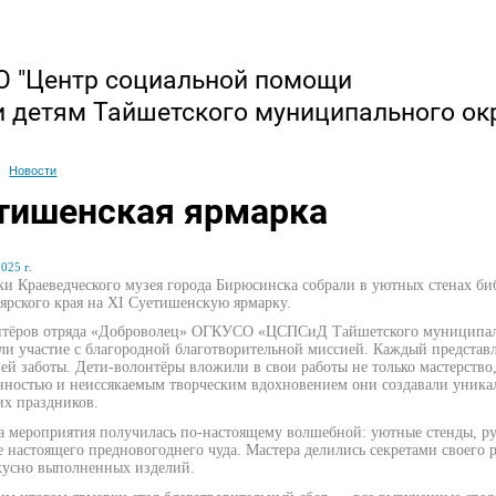
 "Центр социальной помощи
и детям Тайшетского муниципального ок
Новости
тишенская ярмарка
025 г.
и Краеведческого музея города Бирюсинска собрали в уютных стенах биб
ярского края на XI Суетишенскую ярмарку.
тёров отряда «Доброволец» ОГКУСО «ЦСПСиД Тайшетского муниципальног
и участие с благородной благотворительной миссией. Каждый представл
ей заботы. Дети‑волонтёры вложили в свои работы не только мастерство,
енностью и неиссякаемым творческим вдохновением они создавали уник
их праздников.
 мероприятия получилась по‑настоящему волшебной: уютные стенды, ру
настоящего предновогоднего чуда. Мастера делились секретами своего р
кусно выполненных изделий.