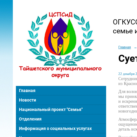
ОГКУСО
семье 
Главная
→
Суе
22 декабря 2
Сотрудник
из Красно
Главная
Для волон
мы принял
Новости
и искренн
ответств
Национальный проект "Семья"
новогодн
Отделения
Атмосфера
ощущение 
Информация о социальных услугах
деталь ис