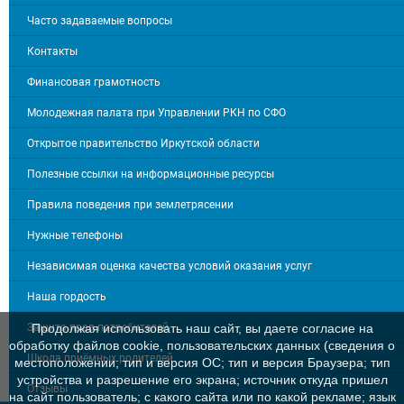
Часто задаваемые вопросы
Контакты
Финансовая грамотность
Молодежная палата при Управлении РКН по СФО
Открытое правительство Иркутской области
Полезные ссылки на информационные ресурсы
Правила поведения при землетрясении
Нужные телефоны
Независимая оценка качества условий оказания услуг
Наша гордость
Защита прав потребителей
Продолжая использовать наш сайт, вы даете согласие на
обработку файлов cookie, пользовательских данных (сведения о
Школа приёмных родителей
местоположении; тип и версия ОС; тип и версия Браузера; тип
устройства и разрешение его экрана; источник откуда пришел
Отзывы
на сайт пользователь; с какого сайта или по какой рекламе; язык