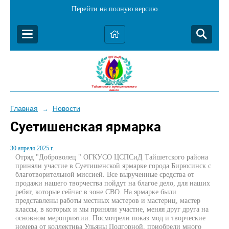
Перейти на полную версию
Главная
Новости
→
Суетишенская ярмарка
30 апреля 2025 г.
Отряд "Доброволец " ОГКУСО ЦСПСиД Тайшетского района
приняли участие в Суетишенской ярмарке города Бирюсинск с
благотворительной миссией. Все вырученные средства от
продажи нашего творчества пойдут на благое дело, для наших
ребят, которые сейчас в зоне СВО. На ярмарке были
представлены работы местных мастеров и мастериц, мастер
классы, в которых и мы приняли участие, меняя друг друга на
основном мероприятии. Посмотрели показ мод и творческие
номера от коллектива Ульяны Подгорной, приобрели много