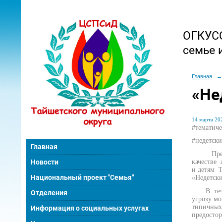
ОГКУСО
семье 
Главная
→
«Не
14 марта 202
#тематич
#недетск
Главная
Преследу
Новости
качестве
и детям 
Национальный проект "Семья"
«Недетск
В течени
Отделения
угрозу мо
типичны
Информация о социальных услугах
предосто