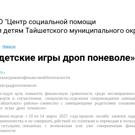
 "Центр социальной помощи
и детям Тайшетского муниципального ок
Новости
детские игры дроп поневоле»
5 г.
ескиеурокипофинансовойбезопасности
иеигрыдроппоневоле
я цель повысить финансовую грамотность среди несовершенноле
 жертв и соучастников, специалисты отделения сопровождения за
Тайшетского района» совместно с замещающими родителями ознакоми
ие игры дроп поневоле».
е недели с 10 по 14 марта 2025 года прошли онлайн занятия, зада
шенничества и не совершать действий по платежам и переводам в поль
х ситуациях, связанных с возможным или уже совершенным фина
рожности.