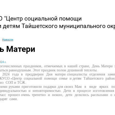
 "Центр социальной помощи
и детям Тайшетского муниципального ок
Новости
ь Матери
24 г.
огочисленных праздников, отмечаемых в нашей стране, День Матери з
таться равнодушным. Этот праздник полон душевной теплоты.
я 2024 года в преддверии Дня матери специалисты отделения зам
КУСО «Центр социальной помощи семье и детям Тайшетского района
 из СОП и ТСЖ.
воими руками приготовили подарки для своих Мам в виде ярких по
дивидуальностью и неповторимостью. Дети в процессе изготовления
ласс прошел очень трепетно и нежно, дети делились рассказами о
дарят сами.