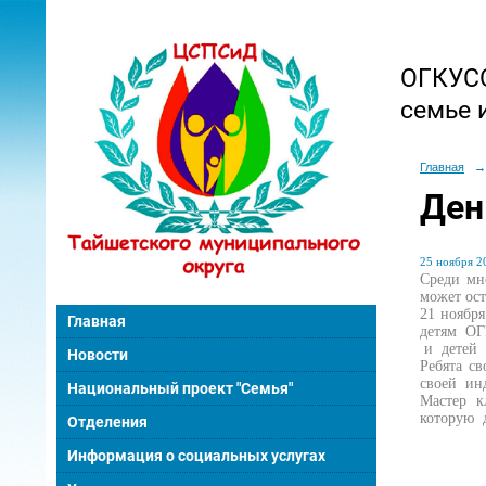
ОГКУСО
семье 
Главная
→
Ден
25 ноября 20
Среди мн
может ос
21 ноябр
Главная
детям ОГ
и детей
Новости
Ребята с
своей ин
Национальный проект "Семья"
Мастер к
которую 
Отделения
Информация о социальных услугах