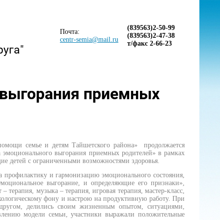
(839563)2-50-99
Почта:
(839563)2-47-38
centr-semia@mail.ru
т/факс 2-66-23
руга"
 выгорания приемных
омощи семье и детям Тайшетского района» продолжается
 эмоционального выгорания приемных родителей» в рамках
ие детей с ограниченными возможностями здоровья.
а профилактику и гармонизацию эмоционального состояния,
моциональное выгорание, и определяющие его признаки»,
 терапия, музыка – терапия, игровая терапия, мастер-класс,
ихологическому фону и настрою на продуктивную работу. При
 другом, делились своим жизненным опытом, ситуациями,
овлению модели семьи, участники выражали положительные