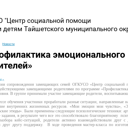
 "Центр социальной помощи
и детям Тайшетского муниципального ок
Новости
офилактика эмоционального
ителей»
4 г.
нии сопровождения замещающих семей ОГКУСО «Центр социальной п
 действующими замещающими родителями по программе «Профилактика
овня. В группе принимали участие замещающие родители, воспитывающ
се обучения участники проработали разные ситуации, направленные н
ние внутренних жизненных ресурсов. «Мои эмоции мои чувства», «Э
ские этюды». Были применены следующие психологические техники: арт –
задания, в результате чего все это способствовало благоприятному пс
азбора кейс-ситуаций, родители активно взаимодействовали друг с
и друг другу поддержку. В ходе проведения мастер-класса по изгот