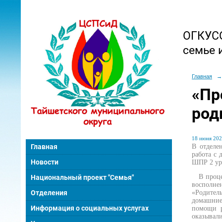
ОГКУСО
семье 
Главная
→
«Пр
род
18 июня 202
В отделе
Главная
работа с
Новости
ШПР 2 ур
В процес
Национальный проект "Семья"
восполне
Отделения
«Родитель
домашние 
Информация о социальных услугах
помощи р
оказывал