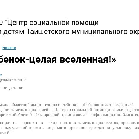
 "Центр социальной помощи
и детям Тайшетского муниципального ок
Новости
бенок-целая вселенная!»
г.
елаявселенная
сное детство
 областной акции единого действия «Ребенок-целая вселенная!»
дения замещающих семей «Центра социальной помощи семье и детя
иковой Аленой Викторовной организовали информационно-благотво
ятие прошло в г. Бирюсинск в замещающих семьях, проживающих
асных условий проживания, мотивирование граждан на установку 
телей.