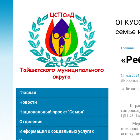
ОГКУСО
семье 
Главная
→
«Ре
17 мая 2024 
#Ребенокц
# Безопа
Главная
Новости
В рамках
сопровож
Национальный проект "Семья"
ВДПО Тюр
Отделения
Меропри
пожарооп
Информация о социальных услугах
огнетуши