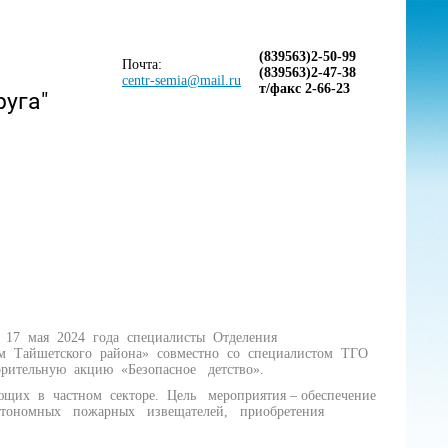
(839563)2-50-99
Почта:
(839563)2-47-38
centr-semia@mail.ru
т/факс 2-66-23
руга"
 17 мая 2024 года специалисты Отделения
м Тайшетского района» совместно со специалистом ТГО
рительную акцию «Безопасное детство».
 в частном секторе. Цель мероприятия – обеспечение
автономных пожарных извещателей, приобретения