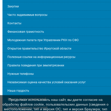
Закупки
Часто задаваемые вопросы
Контакты
Финансовая грамотность
Молодежная палата при Управлении РКН по СФО
Открытое правительство Иркутской области
Полезные ссылки на информационные ресурсы
Правила поведения при землетрясении
Нужные телефоны
Независимая оценка качества условий оказания услуг
Наша гордость
Защита прав потребителей
Продолжая использовать наш сайт, вы даете согласие на
обработку файлов cookie, пользовательских данных (сведения о
Школа приёмных родителей
местоположении; тип и версия ОС; тип и версия Браузера; тип