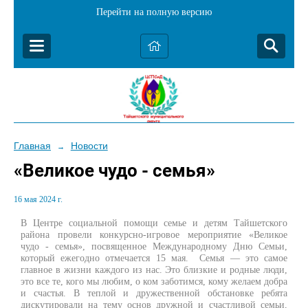
Перейти на полную версию
Главная
Новости
→
«Великое чудо - семья»
16 мая 2024 г.
В Центре социальной помощи семье и детям Тайшетского
района провели конкурсно-игровое мероприятие «Великое
чудо - семья», посвященное Международному Дню Семьи,
который ежегодно отмечается 15 мая. Семья — это самое
главное в жизни каждого из нас. Это близкие и родные люди,
это все те, кого мы любим, о ком заботимся, кому желаем добра
и счастья. В теплой и дружественной обстановке ребята
дискутировали на тему основ дружной и счастливой семьи,