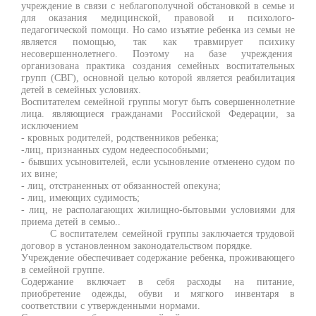
учреждение в связи с неблагополучной обстановкой в семье и
для оказания медицинской, правовой и психолого-
педагогической помощи. Но само изъятие ребенка из семьи не
является помощью, так как травмирует психику
несовершеннолетнего. Поэтому на базе учреждения
организована практика создания семейных воспитательных
групп (СВГ), основной целью которой является реабилитация
детей в семейных условиях.
Воспитателем семейной группы могут быть совершеннолетние
лица. являющиеся гражданами Российской Федерации, за
исключением
- кровных родителей, родственников ребенка;
-лиц, признанных судом недееспособными;
- бывших усыновителей, если усыновление отменено судом по
их вине;
- лиц, отстраненных от обязанностей опекуна;
- лиц, имеющих судимость;
- лиц, не располагающих жилищно-бытовыми условиями для
приема детей в семью..
С воспитателем семейной группы заключается трудовой
договор в установленном законодательством порядке.
Учреждение обеспечивает содержание ребенка, проживающего
в семейной группе.
Содержание включает в себя расходы на питание,
приобретение одежды, обуви и мягкого инвентаря в
соответствии с утвержденными нормами.