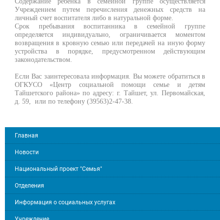
Содержание ребенка в семейной группе осуществляется
Учреждением путем перечисления денежных средств на
личный счет воспитателя либо в натуральной форме.
Срок пребывания воспитанника в семейной группе
определяется индивидуально, ограничивается моментом
возвращения в кровную семью или передачей на иную форму
устройства в порядке, предусмотренном действующим
законодательством.
Если Вас заинтересовала информация. Вы можете обратиться в
ОГКУСО «Центр социальной помощи семье и детям
Тайшетского района» по адресу: г. Тайшет, ул. Первомайская,
д. 59, или по телефону (39563)2-47-38.
Главная
Новости
Национальный проект "Семья"
Отделения
Информация о социальных услугах
Учреждение