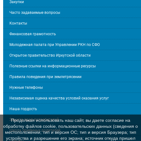
Закупки
Часто задаваемые вопросы
Контакты
Финансовая грамотность
Молодежная палата при Управлении РКН по СФО
Открытое правительство Иркутской области
Полезные ссылки на информационные ресурсы
Правила поведения при землетрясении
Нужные телефоны
Независимая оценка качества условий оказания услуг
Наша гордость
Защита прав потребителей
Продолжая использовать наш сайт, вы даете согласие на
обработку файлов cookie, пользовательских данных (сведения о
Школа приёмных родителей
местоположении; тип и версия ОС; тип и версия Браузера; тип
устройства и разрешение его экрана; источник откуда пришел